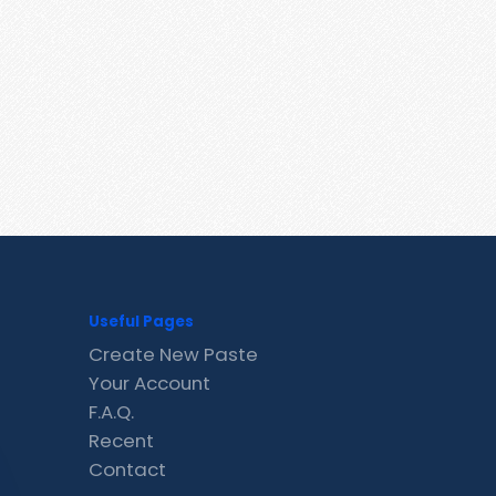
Useful Pages
Create New Paste
Your Account
F.A.Q.
Recent
Contact