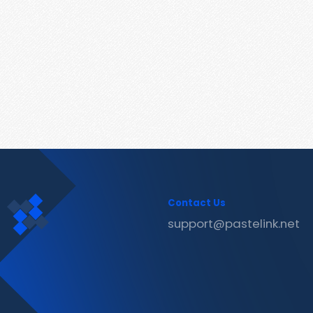
Contact Us
support@pastelink.net