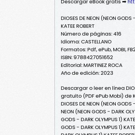
Descargar eBook gratis ➡
htt
DIOSES DE NEON (NEON GODS -
KATEE ROBERT
Número de páginas: 416
Idioma: CASTELLANO
Formatos: Pdf, ePub, MOBI, FB
ISBN: 9788427051652
Editorial: MARTINEZ ROCA
Año de edición: 2023
Descargar o leer en línea DI
gratuito (PDF ePub Mobi) de 
DIOSES DE NEON (NEON GODS -
NEON (NEON GODS - DARK OLYM
GODS - DARK OLYMPUS 1) KATEE
GODS - DARK OLYMPUS 1) KATE
DARK OLYMPUS 1) KATEE ROBER