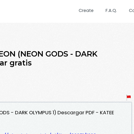
Create
F.A.Q.
C
NEON (NEON GODS - DARK
r gratis
GODS - DARK OLYMPUS 1) Descargar PDF - KATEE