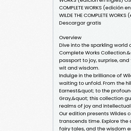
COMPLETE WORKS (edición en 
WILDE THE COMPLETE WORKS (e
Descargar gratis
Overview
Dive into the sparkling world
Complete Works Collection.&q
passport to joy, surprise, a
wit and wisdom.
Indulge in the brilliance of W
waiting to unfold. From the h
Earnest&quot; to the profound
Gray,&quot; this collection 
realms of joy and intellectual
Our edition presents Wildes c
transcends time. Explore the
fairy tales, and the wisdom e