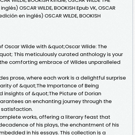
inglés) OSCAR WILDE, BOOKISH Epub VK, OSCAR
dición en inglés) OSCAR WILDE, BOOKISH
 of Oscar Wilde with &quot;Oscar Wilde: The
uot; This meticulously curated anthology is your
nd the comforting embrace of Wildes unparalleled
ildes prose, where each work is a delightful surprise
ilarity of &quot;The Importance of Being
 insights of &quot;The Picture of Dorian
guarantees an enchanting journey through the
 satisfaction.
omplete works, offering a literary feast that
 decadence of his plays, the enchantment of his
mbedded in his essays. This collection is a