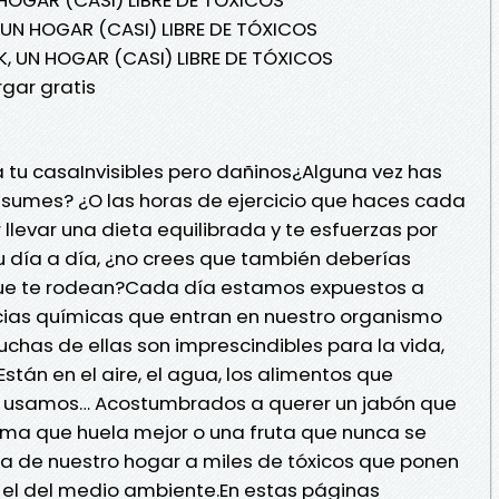
 UN HOGAR (CASI) LIBRE DE TÓXICOS
K, UN HOGAR (CASI) LIBRE DE TÓXICOS
gar gratis
a tu casaInvisibles pero dañinos¿Alguna vez has
nsumes? ¿O las horas de ejercicio que haces cada
llevar una dieta equilibrada y te esfuerzas por
 tu día a día, ¿no crees que también deberías
 que te rodean?Cada día estamos expuestos a
ias químicas que entran en nuestro organismo
chas de ellas son imprescindibles para la vida,
Están en el aire, el agua, los alimentos que
 usamos… Acostumbrados a querer un jabón que
ema que huela mejor o una fruta que nunca se
ta de nuestro hogar a miles de tóxicos que ponen
y el del medio ambiente.En estas páginas