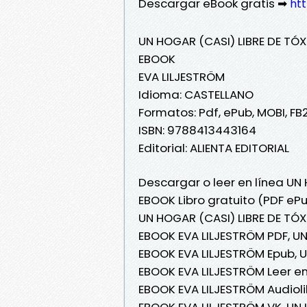
Descargar eBook gratis ➡
htt
UN HOGAR (CASI) LIBRE DE TÓ
EBOOK
EVA LILJESTRÖM
Idioma: CASTELLANO
Formatos: Pdf, ePub, MOBI, FB
ISBN: 9788413443164
Editorial: ALIENTA EDITORIAL
Descargar o leer en línea UN
EBOOK Libro gratuito (PDF eP
UN HOGAR (CASI) LIBRE DE TÓ
EBOOK EVA LILJESTRÖM PDF, U
EBOOK EVA LILJESTRÖM Epub, 
EBOOK EVA LILJESTRÖM Leer en
EBOOK EVA LILJESTRÖM Audioli
EBOOK EVA LILJESTRÖM VK, UN