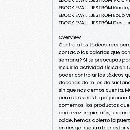
EBOOK EVA LILJESTRÖM Kindle,
EBOOK EVA LILJESTRÖM Epub V
EBOOK EVA LILJESTRÖM Descar
Overview
Controla los tóxicos, recuper
contado las calorías que co
semana? Si te preocupas por 
incluir la actividad física en
poder controlar los tóxicos
decenas de miles de sustanc
sin que nos demos cuenta. Mu
pero otras nos la perjudican. 
comemos, los productos que
cada vez limpie más, una cr
oxide, hemos abierto la puer
en riesgo nuestro bienestar 