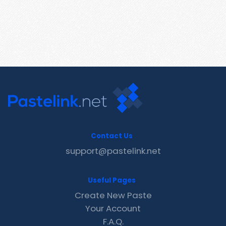
Contact Us
support@pastelink.net
Useful Pages
Create New Paste
Your Account
F.A.Q.