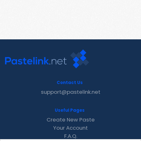
Contact Us
support@pastelink.net
Useful Pages
Create New Paste
Your Account
F.A.Q.