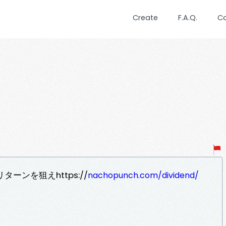
Create
F.A.Q.
C
ーンを狙えhttps://
nachopunch.com/dividend/