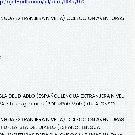
tp://get-pdfs.com/pl/libro/1947/972
 LENGUA EXTRANJERA NIVEL A) COLECCION AVENTURAS
2
 ISLA DEL DIABLO (ESPAÑOL LENGUA EXTRANJERA NIVEL
 3 Libro gratuito (PDF ePub Mobi) de ALONSO
 LENGUA EXTRANJERA NIVEL A) COLECCION AVENTURAS
DF, LA ISLA DEL DIABLO (ESPAÑOL LENGUA
ION AVENTURAS PARA 3 ALONSO SANTAMARINA Epub,