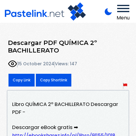
Menu
Descargar PDF QUÍMICA 2º
BACHILLERATO
15 October 2024
Views: 147
Copy Link
Copy Shortlink
Libro QUÍMICA 2º BACHILLERATO Descargar
PDF -
Descargar eBook gratis ➡
http://ebooksharez.info/pl/libro/91155/1018