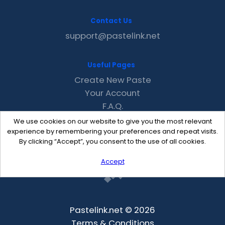
Contact Us
support@pastelink.net
Useful Pages
Create New Paste
Your Account
F.A.Q.
Recent
We use cookies on our website to give you the most relevant
Contact
experience by remembering your preferences and repeat visits.
By clicking “Accept”, you consent to the use of all cookies.
Accept
Pastelink.net © 2026
Terms & Conditions