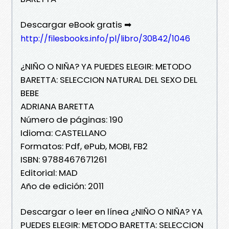
Descargar eBook gratis ➡
http://filesbooks.info/pl/libro/30842/1046
¿NIÑO O NIÑA? YA PUEDES ELEGIR: METODO
BARETTA: SELECCION NATURAL DEL SEXO DEL
BEBE
ADRIANA BARETTA
Número de páginas: 190
Idioma: CASTELLANO
Formatos: Pdf, ePub, MOBI, FB2
ISBN: 9788467671261
Editorial: MAD
Año de edición: 2011
Descargar o leer en línea ¿NIÑO O NIÑA? YA
PUEDES ELEGIR: METODO BARETTA: SELECCION