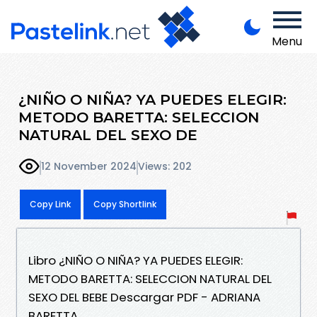
Menu
¿NIÑO O NIÑA? YA PUEDES ELEGIR:
METODO BARETTA: SELECCION
NATURAL DEL SEXO DE
12 November 2024
Views: 202
Copy Link
Copy Shortlink
Libro ¿NIÑO O NIÑA? YA PUEDES ELEGIR:
METODO BARETTA: SELECCION NATURAL DEL
SEXO DEL BEBE Descargar PDF - ADRIANA
BARETTA