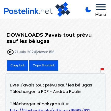
Menu
DOWNLOADS J'avais tout prévu
sauf les bélugas
21 July 2024
Views: 156
Copy Link
Copy Shortlink
Livre J'avais tout prévu sauf les bélugas
Télécharger le PDF - Andrée Poulin
Télécharger eBook gratuit ➡
http://filesbooks.info/pl/livres/61688/932