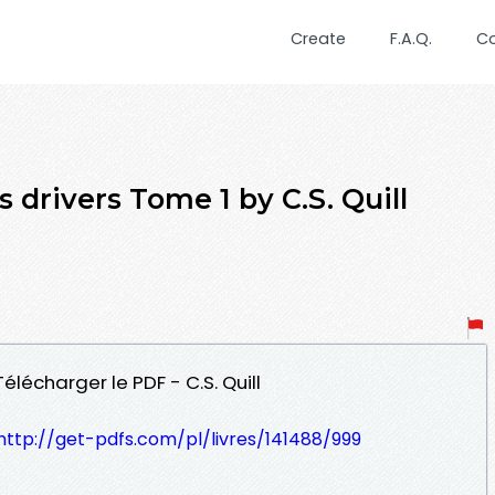
Create
F.A.Q.
C
drivers Tome 1 by C.S. Quill
lécharger le PDF - C.S. Quill
http://get-pdfs.com/pl/livres/141488/999