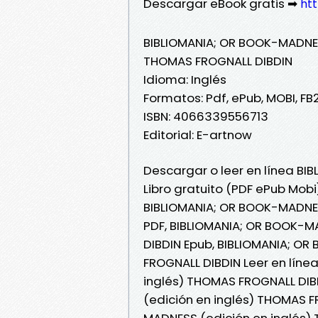
Descargar eBook gratis ➡
htt
BIBLIOMANIA; OR BOOK-MADNES
THOMAS FROGNALL DIBDIN
Idioma: Inglés
Formatos: Pdf, ePub, MOBI, FB
ISBN: 4066339556713
Editorial: E-artnow
Descargar o leer en línea BI
Libro gratuito (PDF ePub Mob
BIBLIOMANIA; OR BOOK-MADNES
PDF, BIBLIOMANIA; OR BOOK-M
DIBDIN Epub, BIBLIOMANIA; O
FROGNALL DIBDIN Leer en líne
inglés) THOMAS FROGNALL DIB
(edición en inglés) THOMAS F
MADNESS (edición en inglés) 