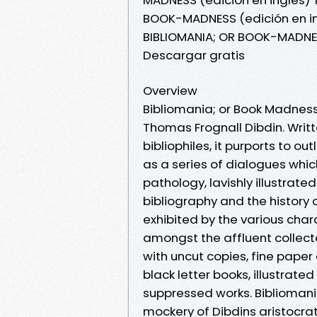
BOOK-MADNESS (edición en in
BIBLIOMANIA; OR BOOK-MADNES
Descargar gratis
Overview
Bibliomania; or Book Madness
Thomas Frognall Dibdin. Writt
bibliophiles, it purports to o
as a series of dialogues wh
pathology, lavishly illustrat
bibliography and the history
exhibited by the various cha
amongst the affluent collect
with uncut copies, fine paper 
black letter books, illustrat
suppressed works. Biblioman
mockery of Dibdins aristocrat