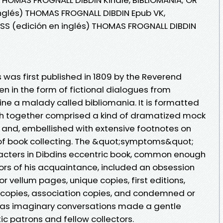
glés) THOMAS FROGNALL DIBDIN Epub VK,
S (edición en inglés) THOMAS FROGNALL DIBDIN
 was first published in 1809 by the Reverend
en in the form of fictional dialogues from
utline a malady called bibliomania. It is formatted
ich together comprised a kind of dramatized mock
ed and, embellished with extensive footnotes on
 of book collecting. The &quot;symptoms&quot;
racters in Dibdins eccentric book, common enough
ors of his acquaintance, included an obsession
or vellum pages, unique copies, first editions,
ed copies, association copies, and condemned or
ias imaginary conversations made a gentle
ic patrons and fellow collectors.