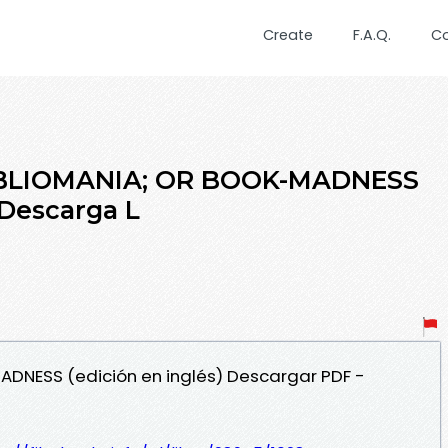
Create
F.A.Q.
C
IBLIOMANIA; OR BOOK-MADNESS
| Descarga L
ADNESS (edición en inglés) Descargar PDF -