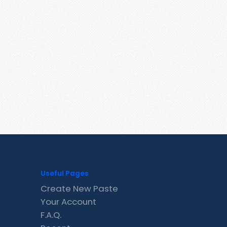
Useful Pages
Create New Paste
Your Account
F.A.Q.