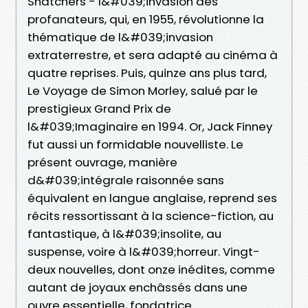
Snatchers - l&#039;invasion des
profanateurs, qui, en 1955, révolutionne la
thématique de l&#039;invasion
extraterrestre, et sera adapté au cinéma à
quatre reprises. Puis, quinze ans plus tard,
Le Voyage de Simon Morley, salué par le
prestigieux Grand Prix de
l&#039;Imaginaire en 1994. Or, Jack Finney
fut aussi un formidable nouvelliste. Le
présent ouvrage, manière
d&#039;intégrale raisonnée sans
équivalent en langue anglaise, reprend ses
récits ressortissant à la science-fiction, au
fantastique, à l&#039;insolite, au
suspense, voire à l&#039;horreur. Vingt-
deux nouvelles, dont onze inédites, comme
autant de joyaux enchâssés dans une
ouvre essentielle, fondatrice.