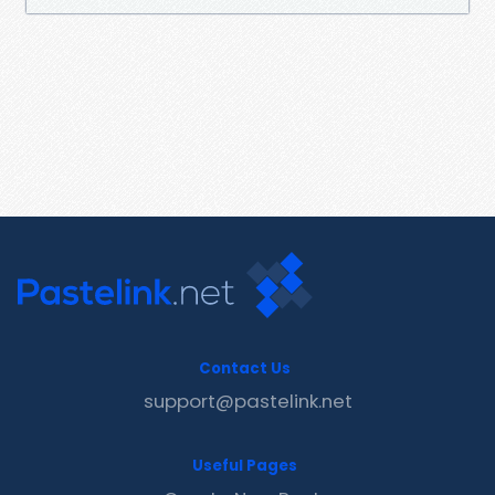
Contact Us
support@pastelink.net
Useful Pages