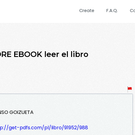
Create
F.A.Q.
C
E EBOOK leer el libro
NSO GOIZUETA
tp://get-pdfs.com/pl/libro/91952/988