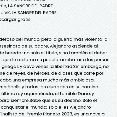
le, LA SANGRE DEL PADRE
 VK, LA SANGRE DEL PADRE
cargar gratis
eroso del mundo, pero la guerra más violenta la
 asesinato de su padre, Alejandro asciende al
 heredar no solo el título, sino también el deber
ión que le reclama su pueblo: arrebatar a los persas
n griegas y devolverles la libertad.Sin embargo, no
re de reyes, de héroes, de dioses que corre por
r a cabo una empresa mucho más ambiciosa.
 Persépolis y todas las ciudades en su camino
l último rey aqueménida, el temible Darío, y
para siempre.Sabe que es su destino. Solo él
 conquistar el mundo; solo él es Alejandro
Finalista del Premio Planeta 2023, es una novela