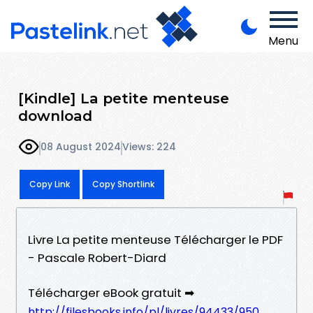
Menu
[Kindle] La petite menteuse
download
08 August 2024
Views: 224
Copy Link
Copy Shortlink
Livre La petite menteuse Télécharger le PDF
- Pascale Robert-Diard
Télécharger eBook gratuit ➡
http://filesbooks.info/pl/livres/94433/950