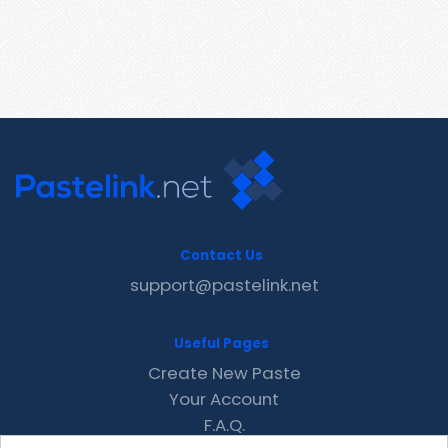
Contact Us
support@pastelink.net
Useful Pages
Create New Paste
Your Account
F.A.Q.