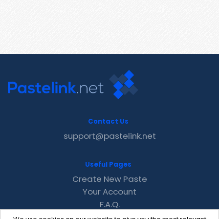
Contact Us
support@pastelink.net
Useful Pages
Create New Paste
Your Account
F.A.Q.
Recent