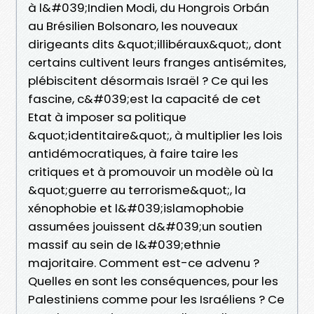
à l&#039;Indien Modi, du Hongrois Orbán
au Brésilien Bolsonaro, les nouveaux
dirigeants dits &quot;illibéraux&quot;, dont
certains cultivent leurs franges antisémites,
plébiscitent désormais Israël ? Ce qui les
fascine, c&#039;est la capacité de cet
Etat à imposer sa politique
&quot;identitaire&quot;, à multiplier les lois
antidémocratiques, à faire taire les
critiques et à promouvoir un modèle où la
&quot;guerre au terrorisme&quot;, la
xénophobie et l&#039;islamophobie
assumées jouissent d&#039;un soutien
massif au sein de l&#039;ethnie
majoritaire. Comment est-ce advenu ?
Quelles en sont les conséquences, pour les
Palestiniens comme pour les Israéliens ? Ce