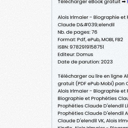
Télécharger eBook gratuit ➡
Alois Irlmaier - Biographie et
Claude D&#039;elendil
Nb. de pages: 76
Format: Pdf, ePub, MOBI, FB2
ISBN: 9782919158751
Editeur: Domus
Date de parution: 2023
Télécharger ou lire en ligne A
gratuit (PDF ePub Mobi) pan
Alois Irlmaier - Biographie et
Biographie et Prophéties Claud
Prophéties Claude D'elendil Lir
Prophéties Claude D'elendil A
Claude D'elendil VK, Alois Irl
Kindle, Alois Irlmaier - Biogr