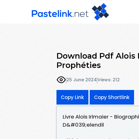
Download Pdf Alois I
Prophéties
25 June 2024
Views: 212
Copy Link
Copy Shortlink
Livre Alois Irlmaier - Biograp
D&#039;elendil