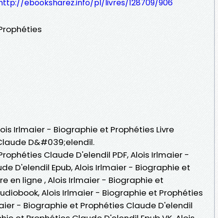
http://ebooksharez.info/pl/livres/128709/906
 Prophéties
lois Irlmaier - Biographie et Prophéties Livre
 Claude D&#039;elendil.
 Prophéties Claude D'elendil PDF, Alois Irlmaier -
e D'elendil Epub, Alois Irlmaier - Biographie et
e en ligne , Alois Irlmaier - Biographie et
udiobook, Alois Irlmaier - Biographie et Prophéties
maier - Biographie et Prophéties Claude D'elendil
aphie et Prophéties Claude D'elendil Epub VK, Alois