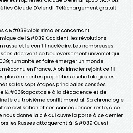
phéties Claude D'elendil Téléchargement gratuit
ons d&#039;Alois Irlmaier concernant
ique de l&#039;Occident, les révolutions
 russe et le conflit nucléaire. Les nombreuses
issées décrivent ce bouleversement universel qui
&#039;humanité et faire émerger un monde
méconnu en France, Alois Irlmaier rejoint ce fil
es plus éminentes prophéties eschatologiques.
ophétisa les sept étapes principales censées
de l&#039;apostasie à la décadence et de
eté au troisième conflit mondial. Sa chronologie
 de civilisation et ses conséquences reste, à ce
lle nous donne la clé qui ouvre la porte à ce dernier
lors les Russes attaqueront à l&#039;Ouest