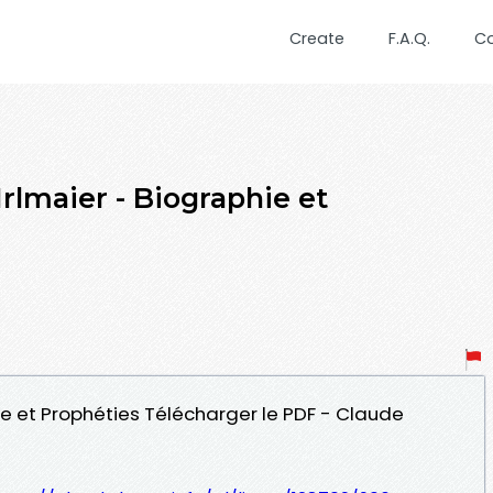
Create
F.A.Q.
C
rlmaier - Biographie et
hie et Prophéties Télécharger le PDF - Claude