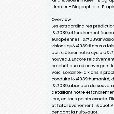
Irlmaier - Biographie et Pro
Overview
Les extraordinaires prédicti
l&#039;effondrement économ
européennes, l&#039;invasion
visions qu&#039;il nous a la
doit clôturer notre cycle d
nouveau. Encore relativement 
prophétique où convergent l
Voici soixante-dix ans, il pr
conduire l&#039;humanité, 
l&#039;abandon de souverain
détaillant notre effondrement
jour, en tous points exacte. E
et fatal événement : &quot;A
pendant la nuit&quot;.