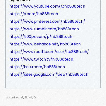
https://www.youtube.com/@hb888tech
https://x.com/hb888tech
https://www.pinterest.com/hb888tech/
https://www.tumblr.com/hb888tech
https://500px.com/p/hb888tech
https://www.behance.net/hb888tech
https://www.reddit.com/user/hb888tech/
https://www.twitch.tv/hb888tech
https://issuu.com/hb888tech
https://sites.google.com/view/hb888tech
pastelink.net/3kfwly0m