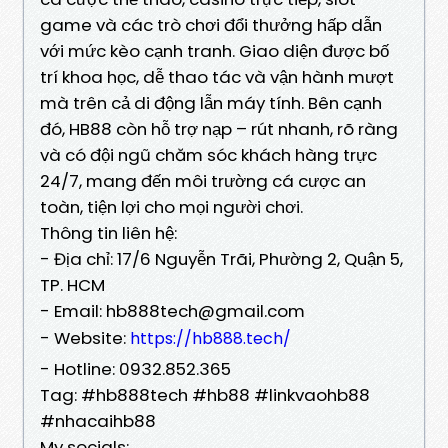
game và các trò chơi đổi thưởng hấp dẫn
với mức kèo cạnh tranh. Giao diện được bố
trí khoa học, dễ thao tác và vận hành mượt
mà trên cả di động lẫn máy tính. Bên cạnh
đó, HB88 còn hỗ trợ nạp – rút nhanh, rõ ràng
và có đội ngũ chăm sóc khách hàng trực
24/7, mang đến môi trường cá cược an
toàn, tiện lợi cho mọi người chơi.
Thông tin liên hệ:
- Địa chỉ: 17/6 Nguyễn Trãi, Phường 2, Quận 5,
TP. HCM
- Email: hb888tech@gmail.com
- Website:
https://hb888.tech/
- Hotline: 0932.852.365
Tag: #hb888tech #hb88 #linkvaohb88
#nhacaihb88
My socials: