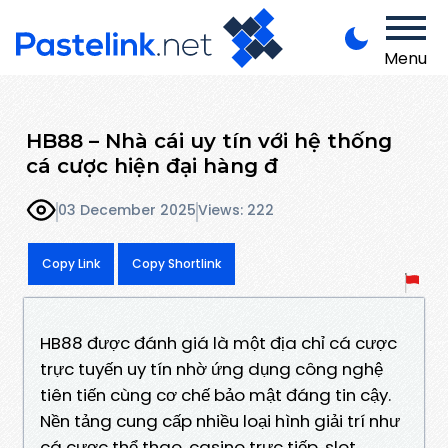
Menu
HB88 – Nhà cái uy tín với hệ thống
cá cược hiện đại hàng đ
03 December 2025
Views: 222
Copy Link
Copy Shortlink
HB88 được đánh giá là một địa chỉ cá cược
trực tuyến uy tín nhờ ứng dụng công nghệ
tiên tiến cùng cơ chế bảo mật đáng tin cậy.
Nền tảng cung cấp nhiều loại hình giải trí như
cá cược thể thao, casino trực tiếp, slot