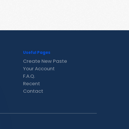
Useful Pages
Create New Paste
Your Account
F.A.Q.
Recent
Contact