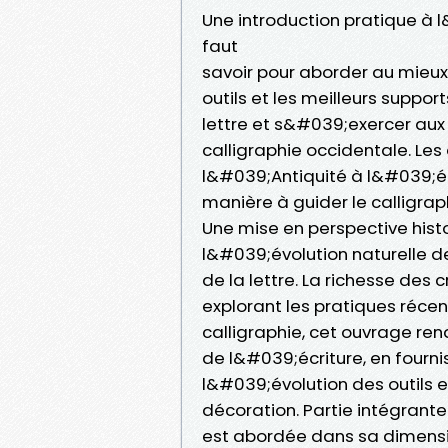
Une introduction pratique à 
faut
savoir pour aborder au mieux l
outils et les meilleurs suppor
lettre et s&#039;exercer aux 
calligraphie occidentale. Les
l&#039;Antiquité à l&#039;é
manière à guider le calligr
Une mise en perspective hi
l&#039;évolution naturelle d
de la lettre. La richesse des
explorant les pratiques récen
calligraphie, cet ouvrage ren
de l&#039;écriture, en four
l&#039;évolution des outils e
décoration. Partie intégrante
est abordée dans sa dimensi