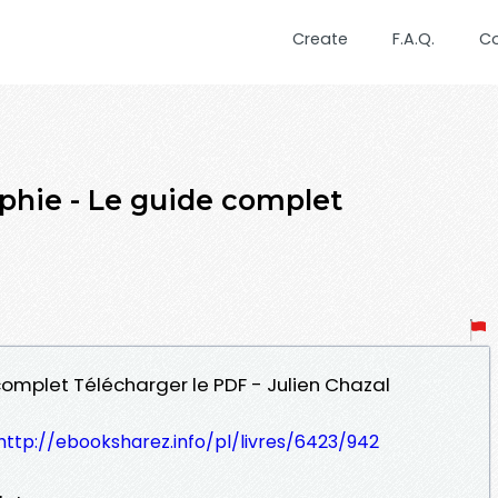
Create
F.A.Q.
C
aphie - Le guide complet
 complet Télécharger le PDF - Julien Chazal
http://ebooksharez.info/pl/livres/6423/942