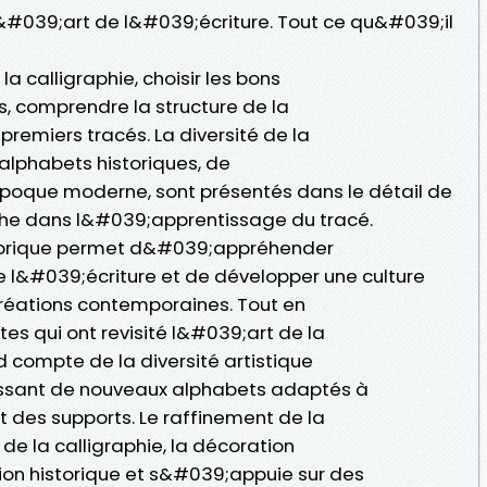
l&#039;art de l&#039;écriture. Tout ce qu&#039;il
a calligraphie, choisir les bons
ts, comprendre la structure de la
premiers tracés. La diversité de la
 alphabets historiques, de
poque moderne, sont présentés dans le détail de
aphe dans l&#039;apprentissage du tracé.
storique permet d&#039;appréhender
e l&#039;écriture et de développer une culture
 créations contemporaines. Tout en
tes qui ont revisité l&#039;art de la
d compte de la diversité artistique
nissant de nouveaux alphabets adaptés à
t des supports. Le raffinement de la
 de la calligraphie, la décoration
on historique et s&#039;appuie sur des