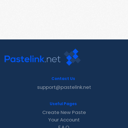
Contact Us
support@pastelink.net
Useful Pages
Create New Paste
Your Account
F.A.Q.