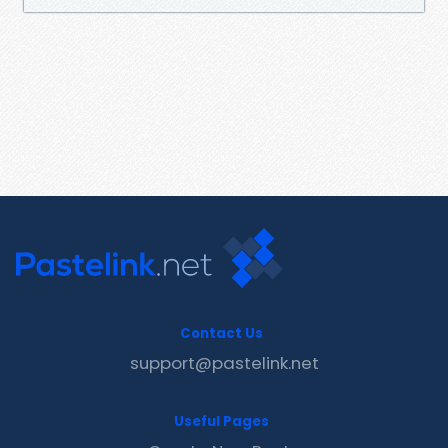
Contact Us
support@pastelink.net
Useful Pages