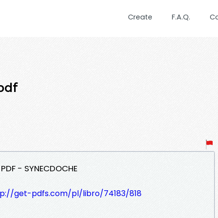
Create
F.A.Q.
C
pdf
ar PDF - SYNECDOCHE
p://get-pdfs.com/pl/libro/74183/818