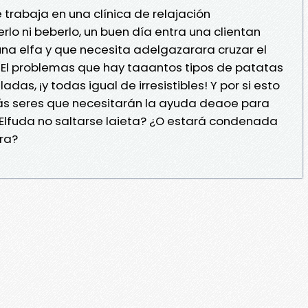
rabaja en una clínica de relajación
lo ni beberlo, un buen día entra una clientan
s una elfa y que necesita adelgazarara cruzar el
 El problemas que hay taaantos tipos de patatas
adas, ¡y todas igual de irresistibles! Y por si esto
ás seres que necesitarán la ayuda deaoe para
á Elfuda no saltarse laieta? ¿O estará condenada
rra?