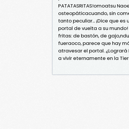
PATATASRITAS!omoatsu Naoe t
osteopáticacuando, sin comer
tanto peculiar... ¡Dice que e
portal de vuelta a su mundo!
fritas: de bastón, de gajo,ndul
fueraoco, parece que hay m
atravesar el portal. ¿Lograr
a vivir eternamente en la Tie