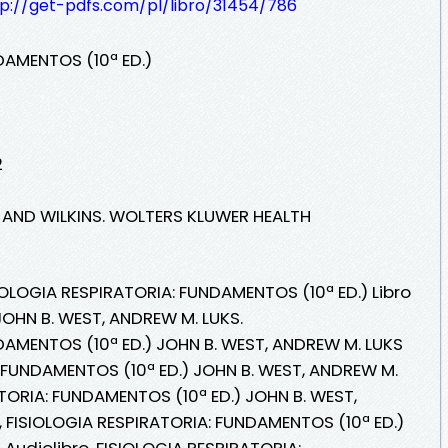
tp://get-pdfs.com/pl/libro/31454/786
DAMENTOS (10ª ED.)
S
2
MS AND WILKINS. WOLTERS KLUWER HEALTH
IOLOGIA RESPIRATORIA: FUNDAMENTOS (10ª ED.) Libro
JOHN B. WEST, ANDREW M. LUKS.
DAMENTOS (10ª ED.) JOHN B. WEST, ANDREW M. LUKS
: FUNDAMENTOS (10ª ED.) JOHN B. WEST, ANDREW M.
ATORIA: FUNDAMENTOS (10ª ED.) JOHN B. WEST,
, FISIOLOGIA RESPIRATORIA: FUNDAMENTOS (10ª ED.)
Audiolibro, FISIOLOGIA RESPIRATORIA: