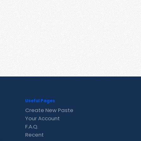
Useful Pages
Create New Paste
Your Account
F.A.Q.
Recent