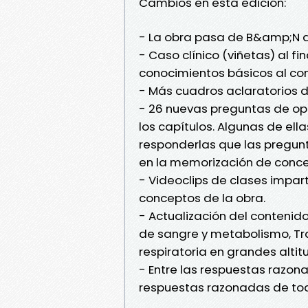
Cambios en esta edición:
- La obra pasa de B&amp;N a 
- Caso clínico (viñetas) al f
conocimientos básicos al cont
- Más cuadros aclaratorios 
- 26 nuevas preguntas de opc
los capítulos. Algunas de el
responderlas que las pregun
en la memorización de conce
- Videoclips de clases impart
conceptos de la obra.
- Actualización del contenid
de sangre y metabolismo, Tra
respiratoria en grandes altit
- Entre las respuestas razona
respuestas razonadas de todo