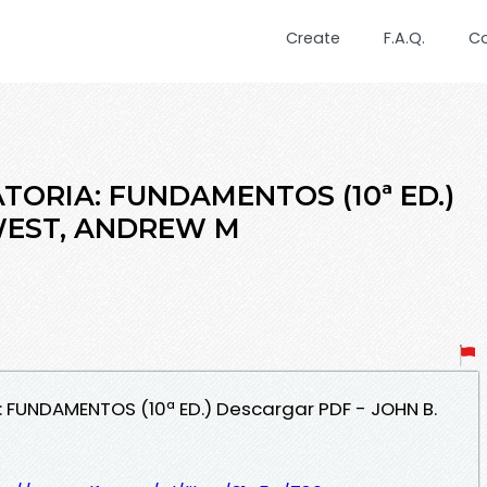
Create
F.A.Q.
C
ATORIA: FUNDAMENTOS (10ª ED.)
 WEST, ANDREW M
A: FUNDAMENTOS (10ª ED.) Descargar PDF - JOHN B.