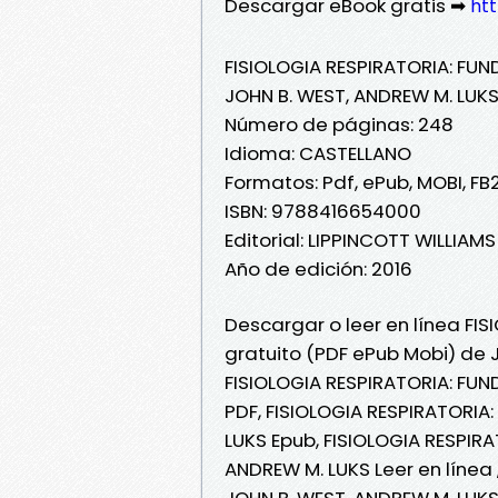
Descargar eBook gratis ➡
ht
FISIOLOGIA RESPIRATORIA: FUN
JOHN B. WEST, ANDREW M. LUK
Número de páginas: 248
Idioma: CASTELLANO
Formatos: Pdf, ePub, MOBI, FB
ISBN: 9788416654000
Editorial: LIPPINCOTT WILLIA
Año de edición: 2016
Descargar o leer en línea FIS
gratuito (PDF ePub Mobi) de 
FISIOLOGIA RESPIRATORIA: FUN
PDF, FISIOLOGIA RESPIRATORIA
LUKS Epub, FISIOLOGIA RESPIR
ANDREW M. LUKS Leer en línea 
JOHN B. WEST, ANDREW M. LUKS 