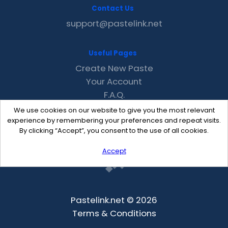
Contact Us
support@pastelink.net
Useful Pages
Create New Paste
Your Account
F.A.Q.
Recent
We use cookies on our website to give you the most relevant
Contact
experience by remembering your preferences and repeat visits.
By clicking “Accept”, you consent to the use of all cookies.
Accept
Pastelink.net © 2026
Terms & Conditions