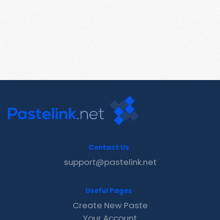
Contact Us
support@pastelink.net
Useful Pages
Create New Paste
Your Account