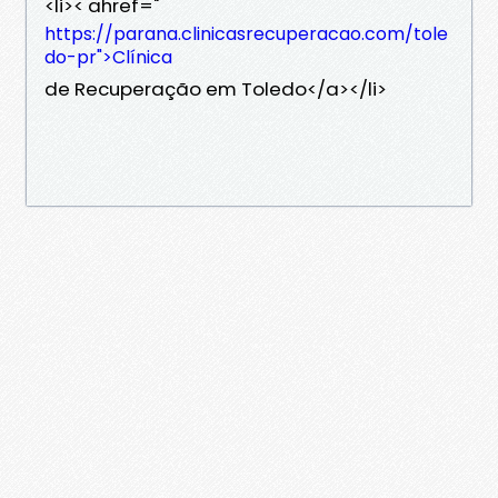
<li>< ahref="
https://parana.clinicasrecuperacao.com/tole
do-pr">Clínica
de Recuperação em Toledo</a></li>