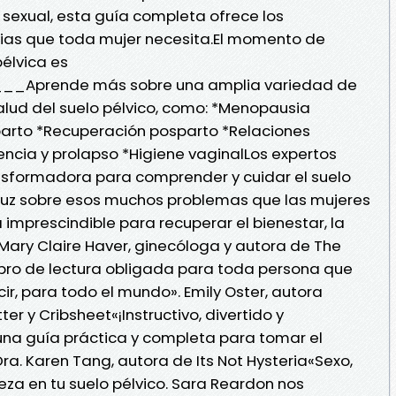
r sexual, esta guía completa ofrece los
gias que toda mujer necesita.El momento de
pélvica es
Aprende más sobre una amplia variedad de
lud del suelo pélvico, como: *Menopausia
arto *Recuperación posparto *Relaciones
encia y prolapso *Higiene vaginalLos expertos
ansformadora para comprender y cuidar el suelo
 luz sobre esos muchos problemas que las mujeres
a imprescindible para recuperar el bienestar, la
. Mary Claire Haver, ginecóloga y autora de The
bro de lectura obligada para toda persona que
cir, para todo el mundo». Emily Oster, autora
er y Cribsheet«¡Instructivo, divertido y
 una guía práctica y completa para tomar el
Dra. Karen Tang, autora de Its Not Hysteria«Sexo,
za en tu suelo pélvico. Sara Reardon nos