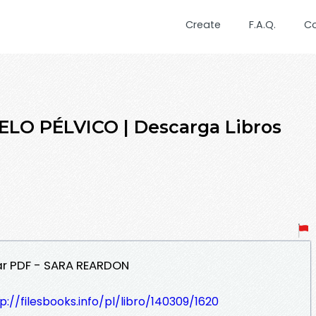
Create
F.A.Q.
C
ELO PÉLVICO | Descarga Libros
ar PDF - SARA REARDON
p://filesbooks.info/pl/libro/140309/1620