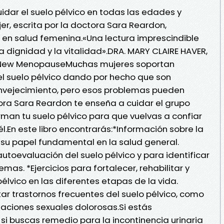
idar el suelo pélvico en todas las edades y
er, escrita por la doctora Sara Reardon,
 en salud femenina.«Una lectura imprescindible
la dignidad y la vitalidad».DRA. MARY CLAIRE HAVER,
 New MenopauseMuchas mujeres soportan
l suelo pélvico dando por hecho que son
envejecimiento, pero esos problemas pueden
tora Sara Reardon te enseña a cuidar el grupo
man tu suelo pélvico para que vuelvas a confiar
él.En este libro encontrarás:*Información sobre la
 su papel fundamental en la salud general.
utoevaluación del suelo pélvico y para identificar
mas. *Ejercicios para fortalecer, rehabilitar y
élvico en las diferentes etapas de la vida.
r trastornos frecuentes del suelo pélvico, como
elaciones sexuales dolorosas.Si estás
si buscas remedio para la incontinencia urinaria