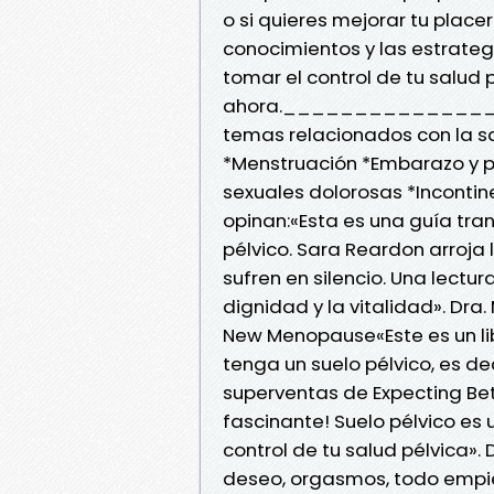
o si quieres mejorar tu place
conocimientos y las estrate
tomar el control de tu salud 
ahora._________________
temas relacionados con la sa
*Menstruación *Embarazo y p
sexuales dolorosas *Incontin
opinan:«Esta es una guía tr
pélvico. Sara Reardon arroja
sufren en silencio. Una lectur
dignidad y la vitalidad». Dra
New Menopause«Este es un li
tenga un suelo pélvico, es de
superventas de Expecting Bett
fascinante! Suelo pélvico es
control de tu salud pélvica». 
deseo, orgasmos, todo empie