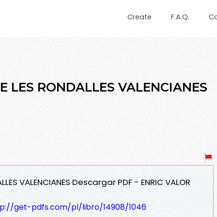
Create
F.A.Q.
C
DE LES RONDALLES VALENCIANES
ALLES VALENCIANES Descargar PDF - ENRIC VALOR
tp://get-pdfs.com/pl/libro/14908/1046