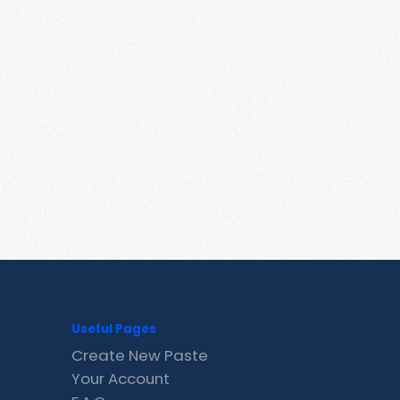
Useful Pages
Create New Paste
Your Account