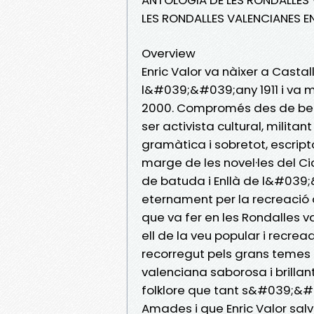
LES RONDALLES VALENCIANES E
Overview
Enric Valor va nàixer a Cast
l&#039;&#039;any 1911 i va m
2000. Compromés des de ben j
ser activista cultural, militan
gramàtica i sobretot, escript
marge de les novel·les del 
de batuda i Enllà de l&#039;
eternament per la recreació
que va fer en les Rondalles 
ell de la veu popular i recre
recorregut pels grans temes 
valenciana saborosa i brilla
folklore que tant s&#039;&
Amades i que Enric Valor sal