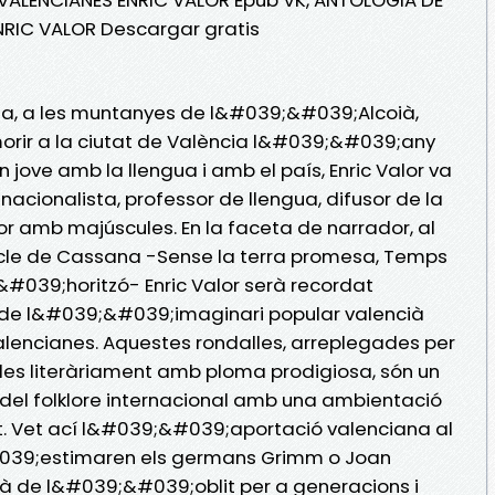
NRIC VALOR Descargar gratis
alla, a les muntanyes de l&#039;&#039;Alcoià,
orir a la ciutat de València l&#039;&#039;any
ove amb la llengua i amb el país, Enric Valor va
t nacionalista, professor de llengua, difusor de la
or amb majúscules. En la faceta de narrador, al
Cicle de Cassana -Sense la terra promesa, Temps
&#039;horitzó- Enric Valor serà recordat
 de l&#039;&#039;imaginari popular valencià
valencianes. Aquestes rondalles, arreplegades per
ades literàriament amb ploma prodigiosa, són un
del folklore internacional amb una ambientació
nt. Vet ací l&#039;&#039;aportació valenciana al
#039;estimaren els germans Grimm o Joan
và de l&#039;&#039;oblit per a generacions i