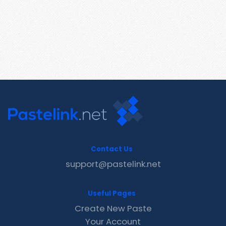
Contact Us
support@pastelink.net
Useful Pages
Create New Paste
Your Account