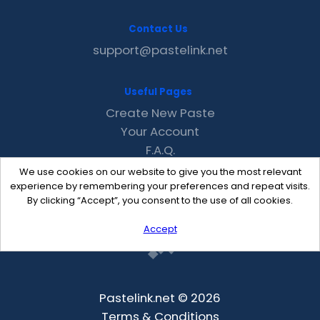
Contact Us
support@pastelink.net
Useful Pages
Create New Paste
Your Account
F.A.Q.
Recent
We use cookies on our website to give you the most relevant
Contact
experience by remembering your preferences and repeat visits.
By clicking “Accept”, you consent to the use of all cookies.
Accept
Pastelink.net © 2026
Terms & Conditions