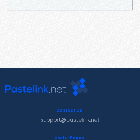
Contact Us
support@pastelink.net
Useful Pages