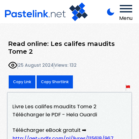
Menu
Read online: Les califes maudits
Tome 2
25 August 2024
Views: 132
Copy Link
Copy Shortlink
Livre Les califes maudits Tome 2
Télécharger le PDF - Hela Ouardi
Télécharger eBook gratuit ➡
http://get-pdfs.com/pl/livres/115618/967