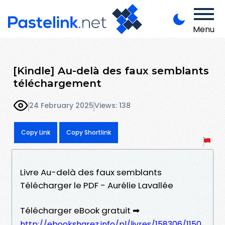
Menu
[Kindle] Au-delà des faux semblants
téléchargement
24 February 2025
Views: 138
Copy Link
Copy Shortlink
Livre Au-delà des faux semblants
Télécharger le PDF - Aurélie Lavallée
Télécharger eBook gratuit ➡
http://ebooksharez.info/pl/livres/158306/1150