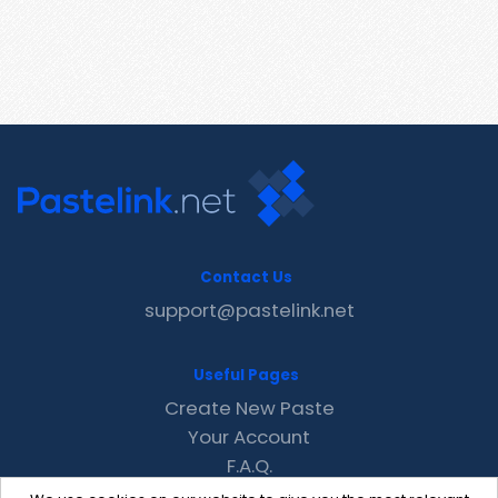
Contact Us
support@pastelink.net
Useful Pages
Create New Paste
Your Account
F.A.Q.
Recent