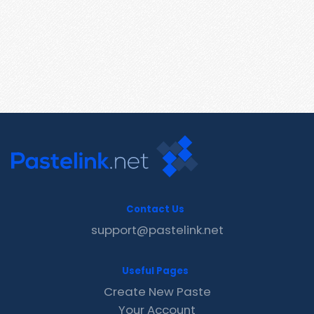
Contact Us
support@pastelink.net
Useful Pages
Create New Paste
Your Account