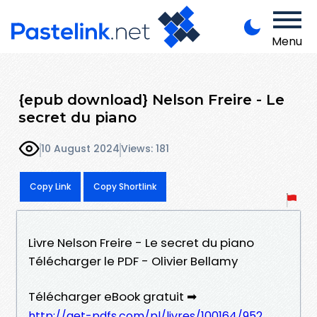
Menu
{epub download} Nelson Freire - Le
secret du piano
10 August 2024
Views: 181
Copy Link
Copy Shortlink
Livre Nelson Freire - Le secret du piano
Télécharger le PDF - Olivier Bellamy
Télécharger eBook gratuit ➡
http://get-pdfs.com/pl/livres/100164/952