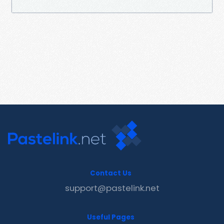
Contact Us
support@pastelink.net
Useful Pages