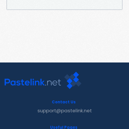
Contact Us
support@pastelink.net
Useful Pages