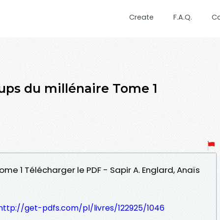
Create
F.A.Q.
C
s du millénaire Tome 1
Tome 1 Télécharger le PDF - Sapir A. Englard, Anaïs
http://get-pdfs.com/pl/livres/122925/1046