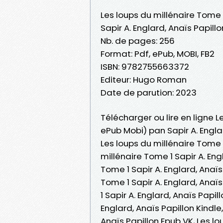
Les loups du millénaire Tome 
Sapir A. Englard, Anaïs Papillo
Nb. de pages: 256
Format: Pdf, ePub, MOBI, FB2
ISBN: 9782755663372
Editeur: Hugo Roman
Date de parution: 2023
Télécharger ou lire en ligne L
ePub Mobi) pan Sapir A. Englar
Les loups du millénaire Tome 1
millénaire Tome 1 Sapir A. Eng
Tome 1 Sapir A. Englard, Anaïs 
Tome 1 Sapir A. Englard, Anaï
1 Sapir A. Englard, Anaïs Papil
Englard, Anaïs Papillon Kindle
Anaïs Papillon Epub VK, Les lo