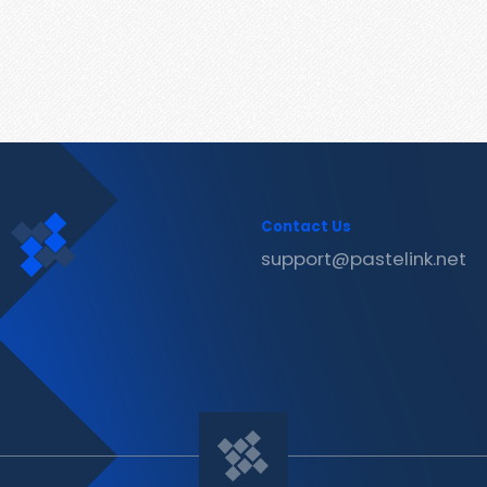
Contact Us
support@pastelink.net