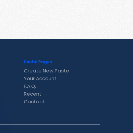
Useful Pages
Create New Paste
Your Account
F.A.Q.
Recent
Contact