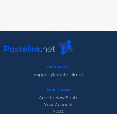
Contact Us
support@pastelink.net
Useful Pages
Create New Paste
Your Account
F.A.Q.