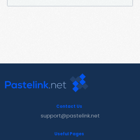
Contact Us
support@pastelink.net
Useful Pages