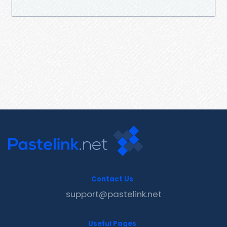
Contact Us
support@pastelink.net
Useful Pages