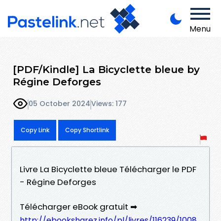
Menu
[PDF/Kindle] La Bicyclette bleue by
Régine Deforges
05 October 2024
Views: 177
Copy Link
Copy Shortlink
Livre La Bicyclette bleue Télécharger le PDF
- Régine Deforges
Télécharger eBook gratuit ➡
http://ebooksharez.info/pl/livres/116239/1008