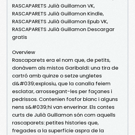
RASCAPARETS Julià Guillamon VK,
RASCAPARETS Julià Guillamon Kindle,
RASCAPARETS Julià Guillamon Epub VK,
RASCAPARETS Julià Guillamon Descargar
gratis
Overview
Rascaparets era el nom que, de petits,
donàvem als mistos Garibaldi: una tira de
cartró amb quinze o setze ungletes
d&#039;explosiu, que la canalla feiem
esclatar, arrossegant-les per façanes i
pedrissos. Contenien fosfor blanc i alguns
nens s&#039;hi van enverinar. Els contes
curts de Julià Guillamon són com aquells
rascaparets: petites histories que,
fregades a la superfície aspra de la