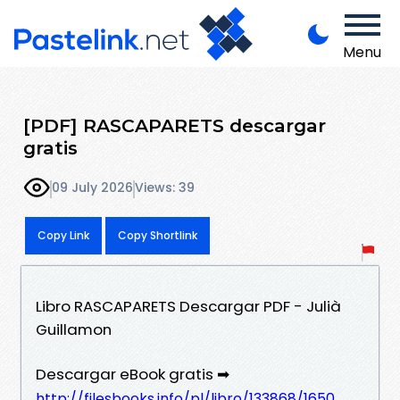
Menu
[PDF] RASCAPARETS descargar
gratis
09 July 2026
Views: 39
Copy Link
Copy Shortlink
Libro RASCAPARETS Descargar PDF - Julià
Guillamon
Descargar eBook gratis ➡
http://filesbooks.info/pl/libro/133868/1650