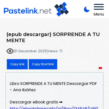
Menu
{epub descargar} SORPRENDE A TU
MENTE
31 December 2025
Views: 71
Copy Link
Copy Shortlink
Libro SORPRENDE A TU MENTE Descargar PDF
- Ana Ibáñez
Descargar eBook gratis ➡
http://ebooksharez.info/pl/libro/134648/1460