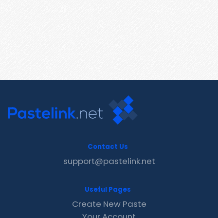
Contact Us
support@pastelink.net
Useful Pages
Create New Paste
Your Account