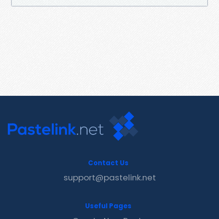
Contact Us
support@pastelink.net
Useful Pages