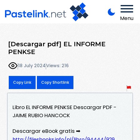
Menu
[Descargar pdf] EL INFORME
PENKSE
18 July 2024
Views: 216
Copy Link
Copy Shortlink
Libro EL INFORME PENKSE Descargar PDF -
JAIME RUBIO HANCOCK
Descargar eBook gratis ➡
http://filesbooks.info/pl/libro/94444/929