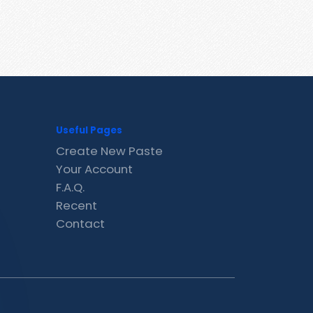
Useful Pages
Create New Paste
Your Account
F.A.Q.
Recent
Contact