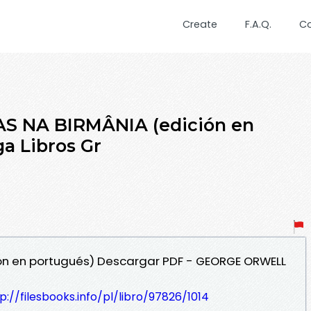
Create
F.A.Q.
C
AS NA BIRMÂNIA (edición en
a Libros Gr
ión en portugués) Descargar PDF - GEORGE ORWELL
p://filesbooks.info/pl/libro/97826/1014