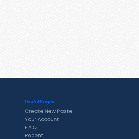
Useful Pages
Create New Paste
Your Account
F.A.Q.
Recent